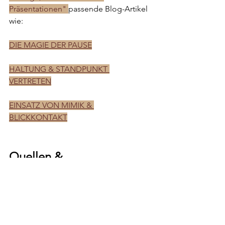
Präsentationen" 
passende Blog-Artikel 
wie:
DIE MAGIE DER PAUSE
HALTUNG & STANDPUNKT 
VERTRETEN
EINSATZ VON MIMIK & 
BLICKKONTAKT
Quellen & 
Leseempfehlungen:
Albert, Mechthild (2017): Nonverbale 
Kommunikation. In: Kühnhardt, Ludger 
/ Mayer, Tilman (Hrsg.): Bonner 