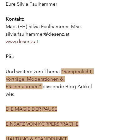
Eure Silvia Faulhammer
Kontakt:
Mag. (FH) Silvia Faulhammer, MSc.
silvia.faulhammer@desenz.at 
www.desenz.at
PS.: 
Und weitere zum Thema 
"Rampenlicht, 
Vorträge, Moderationen & 
Präsentationen" 
passende Blog-Artikel 
wie:
DIE MAGIE DER PAUSE
EINSATZ VON KÖRPERSPRACHE
HALTUNG & STANDPUNKT 