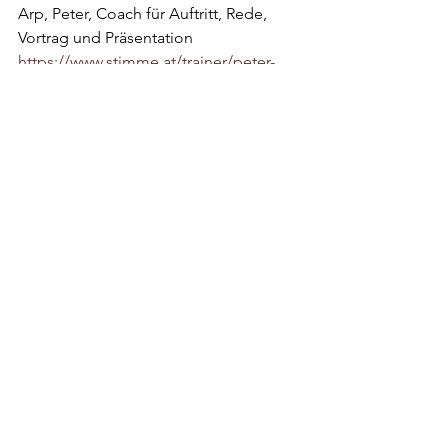
Arp, Peter, Coach für Auftritt, Rede, 
Vortrag und Präsentation
https://www.stimme.at/trainer/peter-
arp/
Eilert, W. Dirk (2013): Mimikresonanz: 
Gefühle sehen. Menschen verstehen. 
Paderborn: Junfermann Verlag.
Ekman, Paul (2017): Gefühle lesen. Wie 
Sie Emotionen erkennen und richtig 
interpretie- ren. Berlin Heidelberg: 
Springer Verlag.
Kellner, Michaela / Khom, Andrea 
(2016): Die stille Sprache von Gesicht 
und Körper – Die Macht der Wirkung 
von Mimik, Gestik und Körpersprache 
auf uns selbst und andere. 