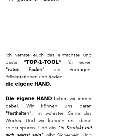
Ich verrate euch das einfachste und 
beste 
"𝗧𝗢𝗣-𝟭-𝗧𝗢𝗢𝗟"
 für euren 
"roten Faden"
 bei Vorträgen, 
Präsentationen und Reden: 
𝗱𝗶𝗲 𝗲𝗶𝗴𝗲𝗻𝗲 𝗛𝗔𝗡𝗗.
𝗗𝗶𝗲 𝗲𝗶𝗴𝗲𝗻𝗲 𝗛𝗔𝗡𝗗 haben wir immer 
dabei. Wir können uns daran 
"festhalten"
. Im wahrsten Sinne des 
Wortes. Und wir können uns damit 
selbst spüren. Und ein 
"in Kontakt mit 
sich selbst sein"
gibt Sicherheit. Und 