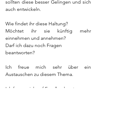
sollten diese besser Gelingen und sich 
auch entwickeln. 
Wie findet ihr diese Haltung? 
Möchtet ihr sie künftig mehr 
einnehmen und annehmen?
Darf ich dazu noch Fragen 
beantworten?
Ich freue mich sehr über ein 
Austauschen zu diesem Thema.
Ich freue mich auf Feedback unter: 
Mag. (FH) Silvia Faulhammer, MSc.
silvia.faulhammer@desenz.at
www.desenz.at  
Literaturverzeichnis: 