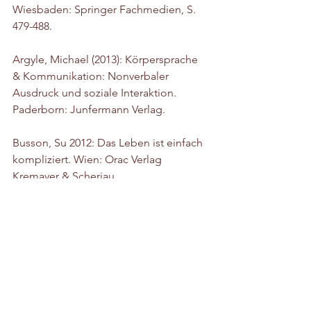
Wiesbaden: Springer Fachmedien, S. 
479-488.
Argyle, Michael (2013): Körpersprache 
& Kommunikation: Nonverbaler 
Ausdruck und soziale Interaktion. 
Paderborn: Junfermann Verlag.
Busson, Su 2012: Das Leben ist einfach 
kompliziert. Wien: Orac Verlag 
Kremayer & Scheriau.
Busson, Su (2013): Ich. Bin. Jetzt. Wien: 
Orac Verlag Kremayer & Scheriau.
Mahlow, Silja (2021): Willkommen auf 
dem Glücksplaneten. Stuttgart: 
Nymphenburger Verlag (mehr zu Silja 
Mahlow unter: 