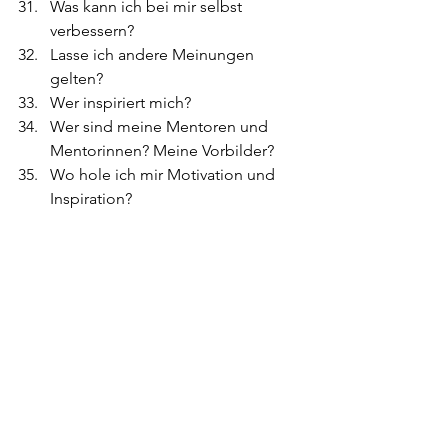
Was kann ich bei mir selbst 
verbessern?
Lasse ich andere Meinungen 
gelten? 
Wer inspiriert mich?
Wer sind meine Mentoren und 
Mentorinnen? Meine Vorbilder?
Wo hole ich mir Motivation und 
Inspiration? 
Wie läuft "der Laden" wenn ich 
nicht da bin? (vgl. Seliger: 2018: 
138)