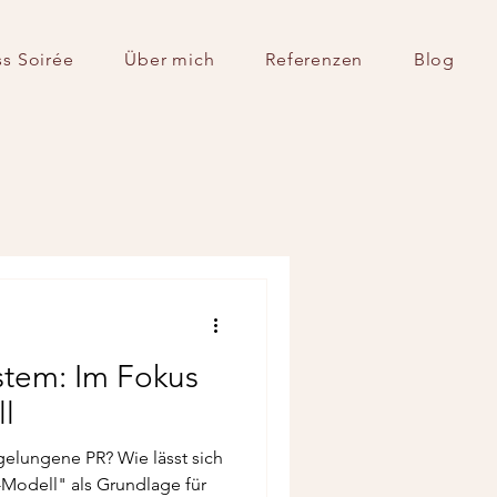
s Soirée
Über mich
Referenzen
Blog
stem: Im Fokus
l
gelungene PR? Wie lässt sich
odell" als Grundlage für