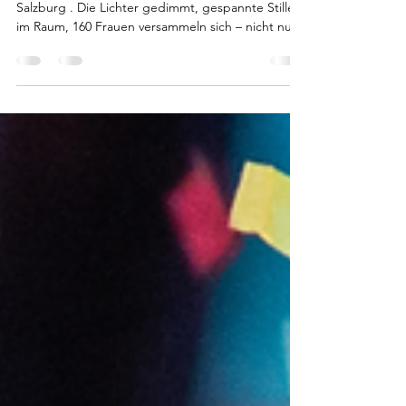
ansteckend wird – 160 Frauen,
ein Abend, eine Bewegung
Success Soirée, Donnerstagabend, Club Balboa,
Salzburg . Die Lichter gedimmt, gespannte Stille
im Raum, 160 Frauen versammeln sich – nicht nur
zu einem Business-Netzwerk-Event, sondern zu
einem Abend, der sich nach echtem Mut anfühlen
wird. Ich habe die 5. Success Soirée mit Worten
eröffnet, die mir etwas schwer auf der Zunge
lagen, aber dafür von Herzen kamen: „Mut
bedeutet, den ersten Schritt zu machen. Auch
dann – oder gerade dann – wenn es weh tut.
Wenn etwas verloren geh