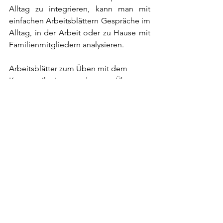
Alltag zu integrieren, kann man mit 
einfachen Arbeitsblättern Gespräche im 
Alltag, in der Arbeit oder zu Hause mit 
Familienmitgliedern analysieren. 
Arbeitsblätter zum Üben mit dem 
Kommunikationsquadrat zum Üben, 
gibt es gerne bei mir.
Ich freue mich aus Sie – kontaktieren 
Sie mich unter: 
silvia.faulhammer@desenz.at